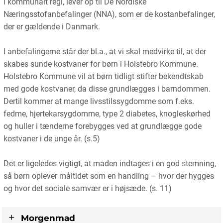
i kommunalt regi, lever op til De Nordiske
Næringsstofanbefalinger (NNA), som er de kostanbefalinger,
der er gældende i Danmark.
I anbefalingerne står der bl.a., at vi skal medvirke til, at der
skabes sunde kostvaner for børn i Holstebro Kommune.
Holstebro Kommune vil at børn tidligt stifter bekendtskab
med gode kostvaner, da disse grundlægges i barndommen.
Dertil kommer at mange livsstilssygdomme som f.eks.
fedme, hjertekarsygdomme, type 2 diabetes, knogleskørhed
og huller i tænderne forebygges ved at grundlægge gode
kostvaner i de unge år. (s.5)
Det er ligeledes vigtigt, at maden indtages i en god stemning,
så børn oplever måltidet som en handling – hvor der hygges
og hvor det sociale samvær er i højsæde. (s. 11)
Morgenmad